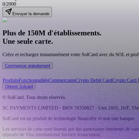
0
/2000
Envoyer la demande
Plus de 150M d'établissements.
Une seule carte.
Créez et rechargez instantanément votre SolCard avec du SOL et profit
Commencer gratuitement
Produits
Fonctionnalités
Commerçants
Crypto Debit Card
Crypto Card
Obtenir Solcard
©
SolCard. Tous droits réservés.
SC PAYMENTS LIMITED
· BRN
78350827
·
Unit 1603, 16/F, Th
SolCard est un produit de technologie financière et non une banque.
Les services de carte sont fournis par des partenaires émetteurs de ca
déposée de Visa International Service Association.