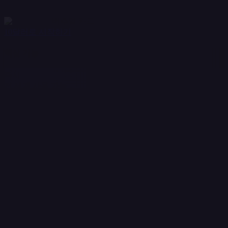
우선 고객 지원
버추얼 카드
10달러로 시작하기
핵심 기능
즉시
전 세계 사용 가능
이용 불가
포함
월 5,000달러
5% + 새 카드당 10달러
보안 & 제어
포함
1-2%
프리미엄 혜택
일반 지원