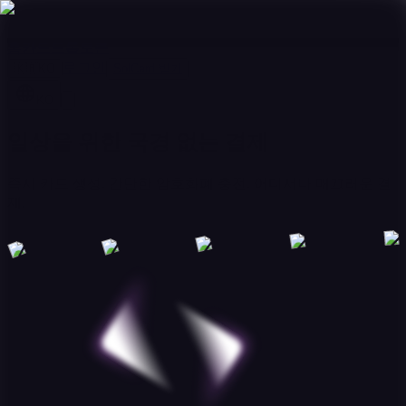
홈
카드
드롭
토큰
로그인
🇰🇷
KO
SolCard 받기
KO
일상을 위한 국경 없는 결제
즉시 카드 생성. 간단한 암호화폐 충전. 어디서나 매끄러운 결
제.