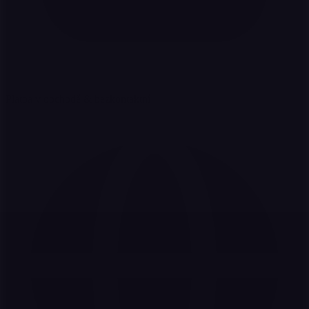
Platba v obchodě & bezkontaktní