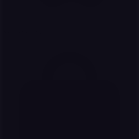
Přidat do Apple Pay