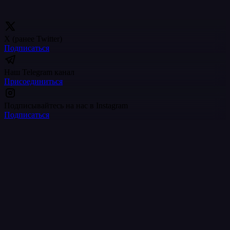
другое.
X (ранее Twitter)
Подписаться
Наш Telegram канал
Присоединиться
Подписывайтесь на нас в Instagram
Подписаться
Explore SolCard
Pay with crypto everywhere you already
spend
Browse 330+ brands across 19 categories — or grab a SolCard
crypto debit card and start spending in minutes.
Ways to pay
Crypto Debit Card
Crypto Card USA
All merchants
Support
Blog
Browse by category